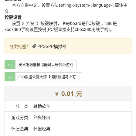
官方自带中文，设置方法setting->system->language->简体中
文。
按键设置
设置-》控制-》按键映射， Keyboard是PC按键 ，360是
xbox360手柄设置按键(PC版直接支持xbox360无线手柄)。
分类标签：
PPSSPP模拟器
>>
安卓端万能模拟器可以玩各种游戏
<<
360数据恢复大师【误删数据马上可...
0.01 元
￥
分 类
辅助软件
游戏分类
经典怀旧
怀旧金典
怀旧经典