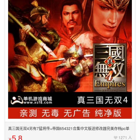
真三国无双4另有7猛将传+帝国654321合集中文版送修改器完美存档pc单
机电脑游戏
5.8
1271 人
￥