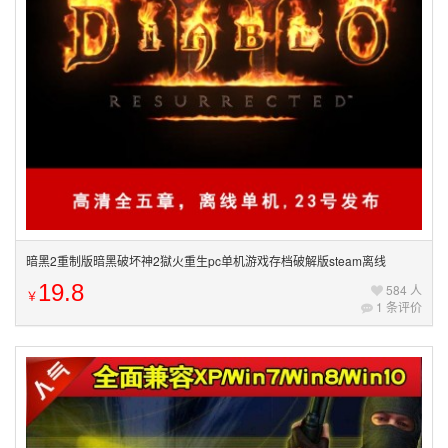
暗黑2重制版暗黑破坏神2獄火重生pc单机游戏存档破解版steam离线
19.8
584 人
￥
1 条评价