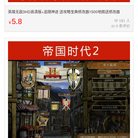
英雄无敌3HD高清版+追随神迹 送攻略宝典修改器1500地图送修改器
5.8
181 人
￥
0 条评价