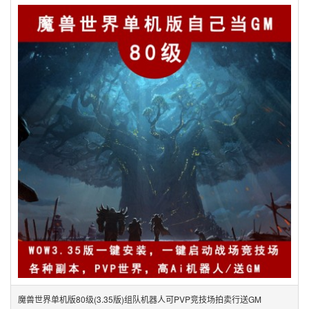
魔兽世界单机版80级(3.35版)组队机器人可PVP竞技场拍卖行送GM