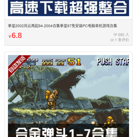
拳皇2002风云再起94-2004合集拳皇97免安装PC电脑单机游戏合集
6.8
585 人
￥
1 条评价