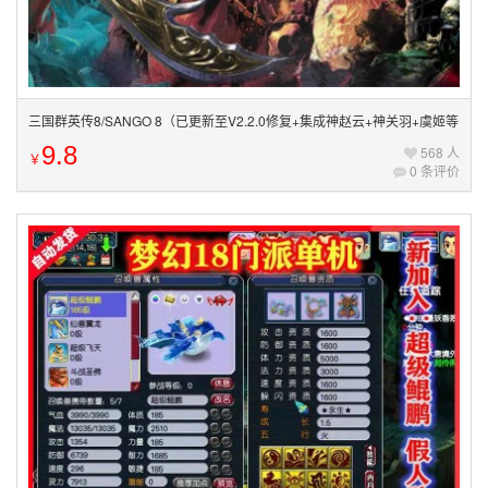
三国群英传8/SANGO 8（已更新至V2.2.0修复+集成神赵云+神关羽+虞姬等
全DLCs+游戏修改器）
9.8
568 人
￥
0 条评价