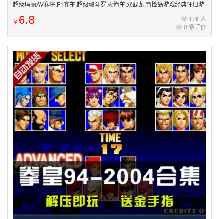
超级玛丽AV麻将,F1赛车,超级魂斗罗,火箭车,双截龙,冒险岛游戏经典怀旧游
戏
6.8
178 人
￥
0 条评价