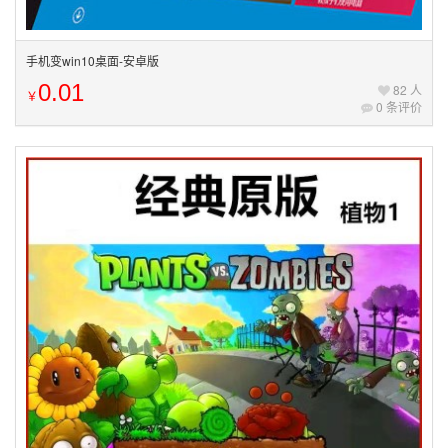
手机变win10桌面-安卓版
0.01
82 人
￥
0 条评价