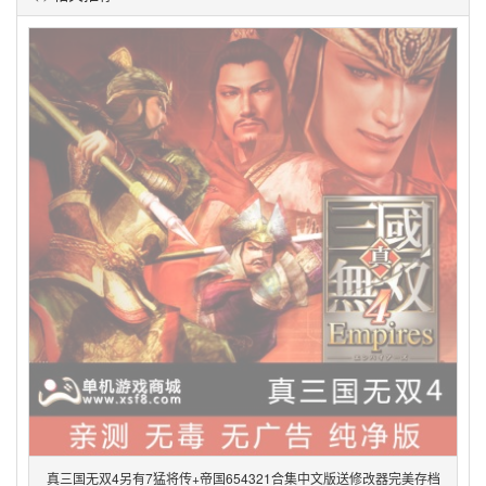
真三国无双4另有7猛将传+帝国654321合集中文版送修改器完美存档