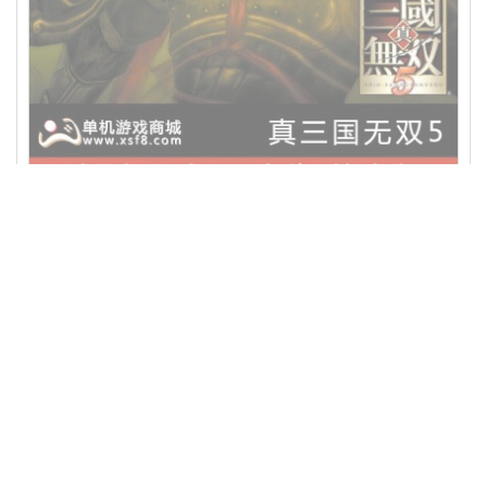
真三国无双5另有7猛将传+帝国654321合集中文版送修改器完美存档
pc单机电脑游戏