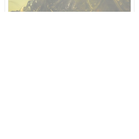
真三国无双5另有7猛将传+帝国654321合集中文版送修改器完美存档
pc单机电脑游戏